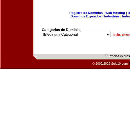
Registro de Dominios
|
Web Hosting
|
D
Dominios Expirados
|
Industrias
|
Indu
Categorías de Dominio:
[Pág. princi
** Precios expre
© 2002/2022 Solo10.com