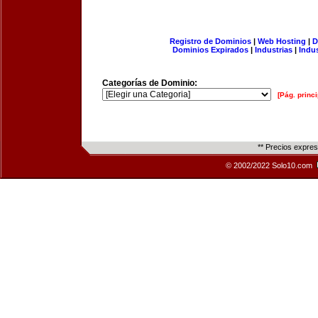
Registro de Dominios
|
Web Hosting
|
D
Dominios Expirados
|
Industrias
|
Indu
Categorías de Dominio:
[Pág. princi
** Precios expre
© 2002/2022 Solo10.com