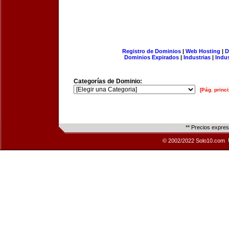
Registro de Dominios
|
Web Hosting
|
D
Dominios Expirados
|
Industrias
|
Indu
Categorías de Dominio:
[Pág. princi
** Precios expre
© 2002/2022 Solo10.com