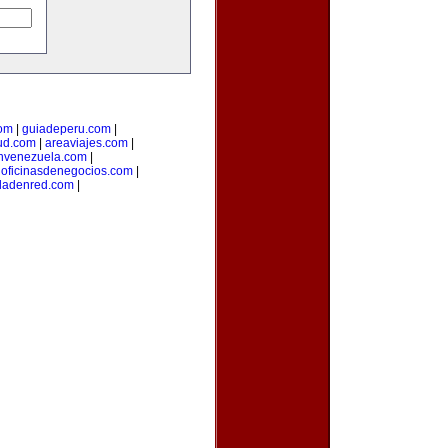
om
|
guiadeperu.com
|
ud.com
|
areaviajes.com
|
nvenezuela.com
|
|
oficinasdenegocios.com
|
dadenred.com
|