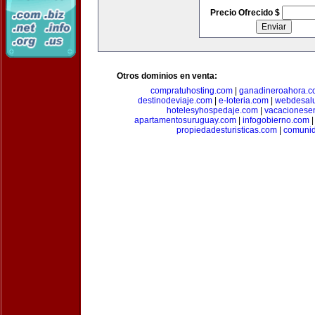
Precio Ofrecido $
Otros dominios en venta:
compratuhosting.com
|
ganadineroahora.c
destinodeviaje.com
|
e-loteria.com
|
webdesal
hotelesyhospedaje.com
|
vacacionese
apartamentosuruguay.com
|
infogobierno.com
propiedadesturisticas.com
|
comuni