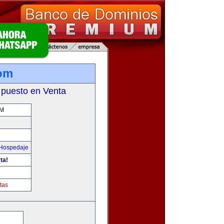
com
 puesto en Venta
OM
 Hospedaje
ta!
tas