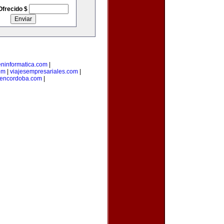
Ofrecido $
eninformatica.com
|
om
|
viajesempresariales.com
|
sencordoba.com
|