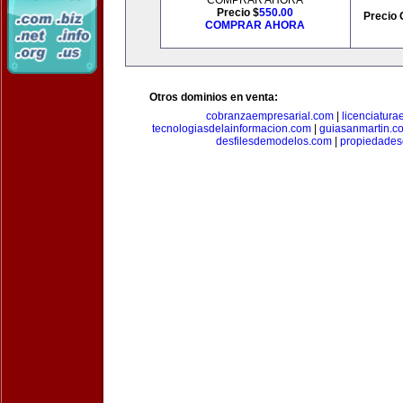
COMPRAR AHORA
Precio $
550.00
Precio 
COMPRAR AHORA
Otros dominios en venta:
cobranzaempresarial.com
|
licenciatura
tecnologiasdelainformacion.com
|
guiasanmartin.c
desfilesdemodelos.com
|
propiedade