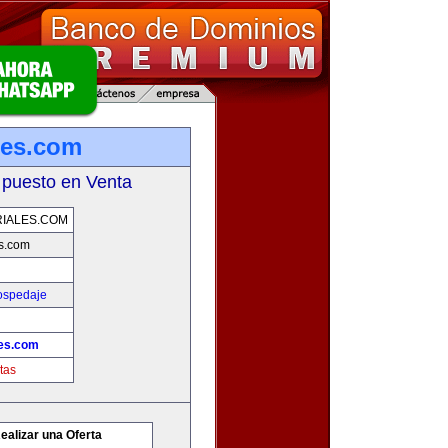
les.com
 puesto en Venta
IALES.COM
s.com
ospedaje
les.com
tas
ealizar una Oferta