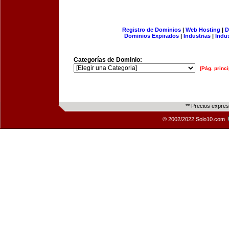
Registro de Dominios
|
Web Hosting
|
D
Dominios Expirados
|
Industrias
|
Indu
Categorías de Dominio:
[Pág. princi
** Precios expre
© 2002/2022 Solo10.com