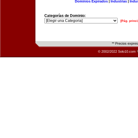
Dominios Expirados
|
Industrias
|
Indu
Categorías de Dominio:
[Pág. princi
** Precios expre
© 2002/2022 Solo10.com