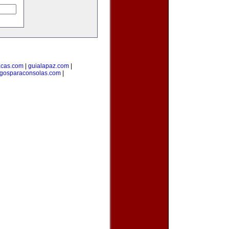
acas.com
|
guialapaz.com
|
egosparaconsolas.com
|