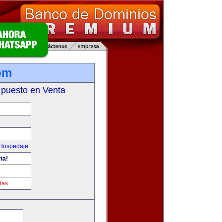
om
 puesto en Venta
M
 Hospedaje
ta!
tas