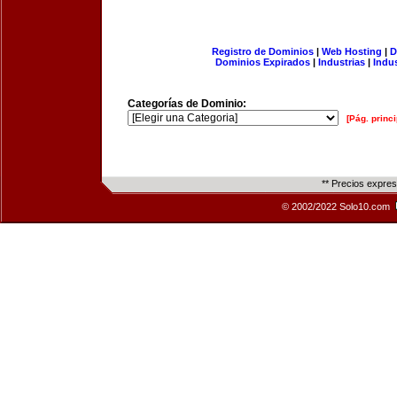
Registro de Dominios
|
Web Hosting
|
D
Dominios Expirados
|
Industrias
|
Indu
Categorías de Dominio:
[Pág. princi
** Precios expre
© 2002/2022 Solo10.com