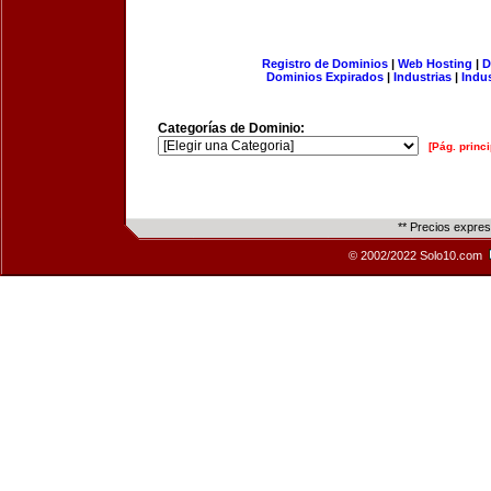
Registro de Dominios
|
Web Hosting
|
D
Dominios Expirados
|
Industrias
|
Indu
Categorías de Dominio:
[Pág. princi
** Precios expre
© 2002/2022 Solo10.com