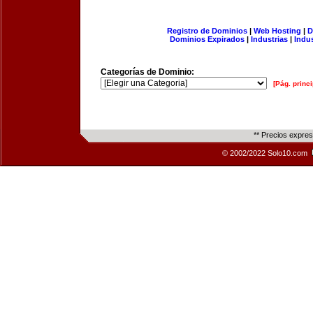
Registro de Dominios
|
Web Hosting
|
D
Dominios Expirados
|
Industrias
|
Indu
Categorías de Dominio:
[Pág. princi
** Precios expre
© 2002/2022 Solo10.com