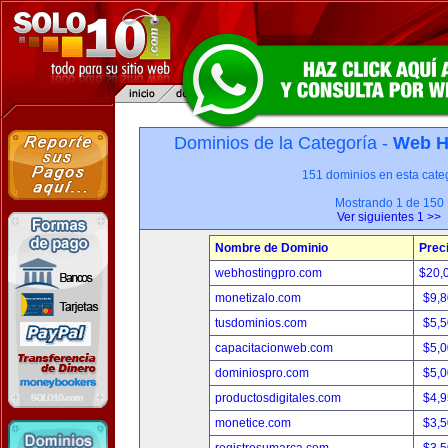
Dominios de la Categoría -
Web H
151 dominios en esta categ
Mostrando 1 de 150
Ver siguientes 1 >>
Nombre de Dominio
Prec
webhostingpro.com
$20,
monetizalo.com
$9,
tusdominios.com
$5,
capacitacionweb.com
$5,
dominiospro.com
$5,
productosdigitales.com
$4,
monetice.com
$3,